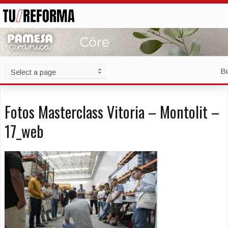
B
Fotos Masterclass Vitoria – Montolit –
17_web