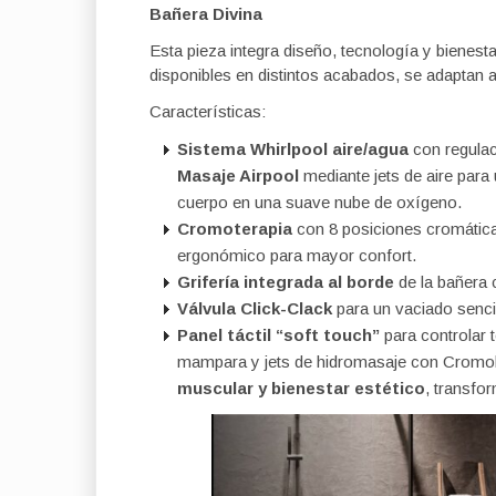
Bañera Divina
Esta pieza integra diseño, tecnología y bienest
disponibles en distintos acabados, se adaptan a 
Características:
Sistema Whirlpool aire/agua
con regula
Masaje Airpool
mediante jets de aire para
cuerpo en una suave nube de oxígeno.
Cromoterapia
con 8 posiciones cromática
ergonómico para mayor confort.
Grifería integrada al borde
de la bañera 
Válvula Click-Clack
para un vaciado senci
Panel táctil “soft touch”
para controlar 
mampara y jets de hidromasaje con Cromoli
muscular y bienestar estético
, transfo