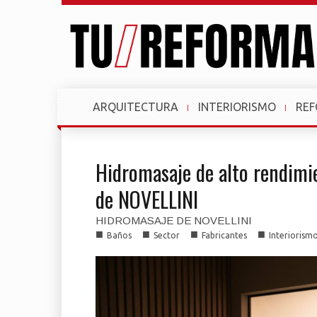
ARQUITECTURA
INTERIORISMO
RE
Hidromasaje de alto rendimi
de NOVELLINI
HIDROMASAJE DE NOVELLINI
■
■
■
■
Baños
Sector
Fabricantes
Interiorism