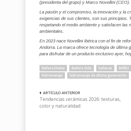
(presidenta del grupo) y Marco Novellini (CEO)
La pasión y el compromiso, la innovación y la 
exigencias de sus clientes, son sus principios. 
respetando el medio ambiente y satisfacen las 
ambientales.
En 2023 nace Novellini Ibérica con el fin de re
Andorra. La marca ofrece tecnología de última ge
para disfrutar de un producto exclusivo ayer, h
Bañera Divina
Bañera Stile
bañeras
BAÑO
hidromasaje
hidromasaje de última generación
ARTÍCULO ANTERIOR
Tendencias cerámicas 2026: texturas,
color y naturalidad