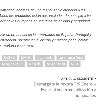
.
creatividad, además de una responsable atención a las
Todos los productos están desarrollados de principio a fin
normativas europeas en términos de calidad y seguridad
forzar su presencia en los mercados de España, Portugal y
neración, orientación al diseño y cuidado por el detalle
oy, mañana y siempre.
DISEÑO
DIVINA
ergonomía
experiencia única
Masaje Airpool
Novellini
sala de baño
STILE
ARTÍCULO SIGUIENTE
Descárgate la revista T/R Enero –
Especial impermeabilización y
humedades