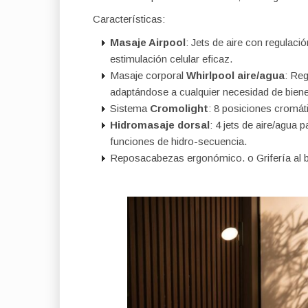
Características:
Masaje Airpool
: Jets de aire con regulac
estimulación celular eficaz.
Masaje corporal
Whirlpool aire/agua
: Re
adaptándose a cualquier necesidad de biene
Sistema
Cromolight
: 8 posiciones cromáti
Hidromasaje dorsal
: 4 jets de aire/agua 
funciones de hidro-secuencia.
Reposacabezas ergonómico.
o
Grifería al