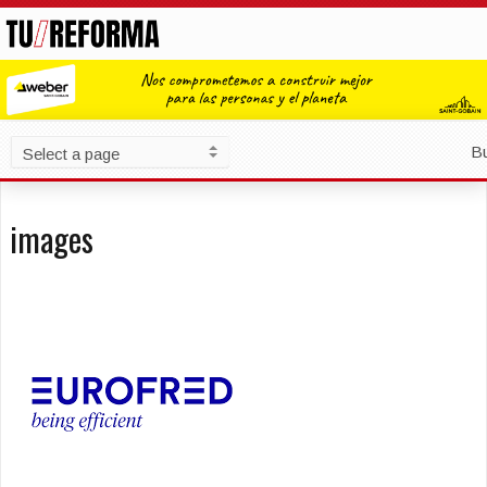
B
images