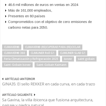
46.6 mil millones de euros en ventas en 2024
Más de 161,000 empleados,
Presentes en 80 países
Comprometidos con el objetivo de cero emisiones de
carbono netas para 2050.
CLIMAVER®
CLIMAVER® (RE)CUPERAR PARA (RE)CICLAR
CLIMAVER® 360
CLIMLINER Roll G1
CLIMLINER SLAB G1
Feria Climatización y Refrigeración 2025
isover
saint gobain
Saint-Gobain Isover
Saint-Gobain Kaimann
ARTÍCULO ANTERIOR
GINA35: El sello REKKER en cada curva, en cada trazo
ARTÍCULO SIGUIENTE
Sa Gavina, la villa ibicenca que fusiona arquitectura,
paisaje y piedra natural