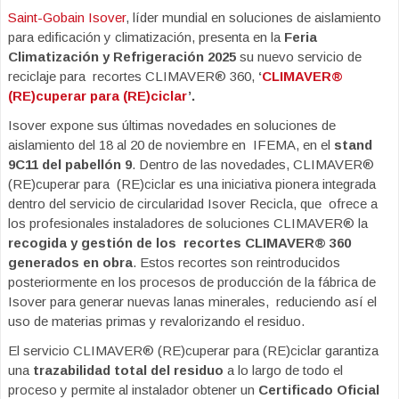
Saint-Gobain Isover
, líder mundial en soluciones de aislamiento
para edificación y climatización, presenta en la
Feria
Climatización y Refrigeración 2025
su nuevo servicio de
reciclaje para recortes CLIMAVER® 360,
‘
CLIMAVER®
(RE)cuperar para (RE)ciclar
’
.
Isover expone sus últimas novedades en soluciones de
aislamiento del 18 al 20 de noviembre en IFEMA, en el
stand
9C11 del pabellón 9
. Dentro de las novedades, CLIMAVER®
(RE)cuperar para (RE)ciclar es una iniciativa pionera integrada
dentro del servicio de circularidad Isover Recicla, que ofrece a
los profesionales instaladores de soluciones CLIMAVER® la
recogida y gestión de los recortes CLIMAVER® 360
generados en obra
. Estos recortes son reintroducidos
posteriormente
en los procesos de producción de la fábrica de
Isover para generar nuevas lanas minerales, reduciendo así el
uso de materias primas y revalorizando el residuo.
El servicio CLIMAVER® (RE)cuperar para (RE)ciclar garantiza
una
trazabilidad total del residuo
a lo largo de todo el
proceso y permite al instalador obtener un
Certificado Oficial