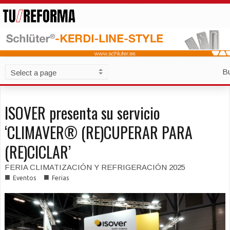
B
ISOVER presenta su servicio
‘CLIMAVER® (RE)CUPERAR PARA
(RE)CICLAR’
FERIA CLIMATIZACIÓN Y REFRIGERACIÓN 2025
■
■
Eventos
Ferias