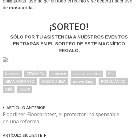
obligatorias, uso de gel en todo el recinto y se deberá hacer uso
de
mascarilla.
¡SORTEO!
SÓLO POR TU ASISTENCIA A NUESTROS EVENTOS
ENTRARÁS EN EL SORTEO DE ESTE MAGNÍFICO
REGALO.
barreira
CERÁMICA
duotech
evento valencia
fila
GRAN FORMATO
GRUPO PUMA
networking
PORCELÁNICO
rubi
VELUX
ARTÍCULO ANTERIOR
Floorliner-Floorprotect, el protector indispensable
en una reforma
ARTÍCULO SIGUIENTE