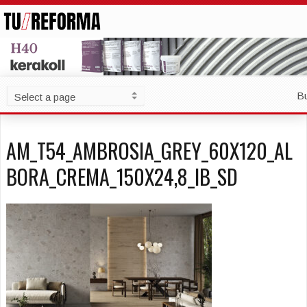
B
AM_T54_AMBROSIA_GREY_60X120_AL
BORA_CREMA_150X24,8_IB_SD