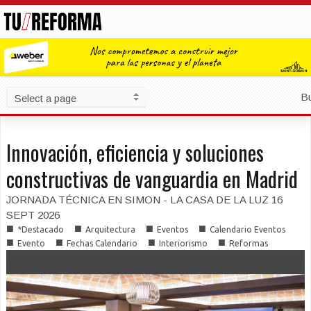
B
Innovación, eficiencia y soluciones
constructivas de vanguardia en Madrid
JORNADA TÉCNICA EN SIMON - LA CASA DE LA LUZ 16
SEPT 2026
■
■
■
■
*Destacado
Arquitectura
Eventos
Calendario Eventos
■
■
■
■
Evento
Fechas Calendario
Interiorismo
Reformas
■
■
Soluciones Constructivas
Talleres Técnicos