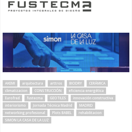
AKEMI
arquitectura
arttros
BIODRY
CERÁMICA
climatizacion
CONSTRUCCIÓN
eficiencia energética
Eurofred
fustecma
GEOTILES
innovación constructiva
interiorismo
Jornada Técnica Madrid
MADRID
networking profesional
Plots BABEL
rehabilitacion
SIMON LA CASA DE LA LUZ