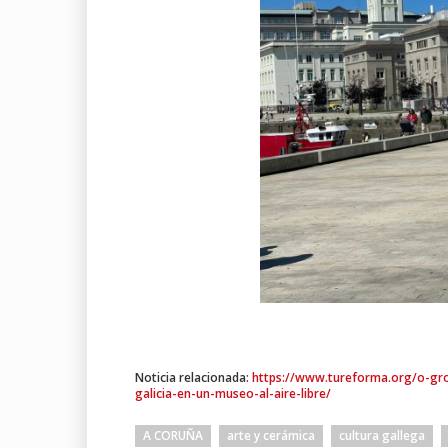
Noticia relacionada:
https://www.tureforma.org/o-grov
galicia-en-un-museo-al-aire-libre/
A CORUÑA
arte y cerámica
cultura gallega