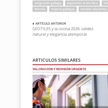
emigración gallega
exposición al aire libre
his
Morriña
mujeres gallegas
murales educativos
ARTÍCULO ANTERIOR
GEOTILES y la cocina 2026: calidez
natural y elegancia atemporal
ARTICULOS SIMILARES
VALORACIÓN Y REVISIÓN URGENTE