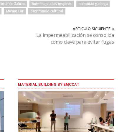
toria de Galicia
homenaje a las mujeres
identidad gallega
Museo Lar
patrimonio cultural
ARTÍCULO SIGUIENTE
La impermeabilización se consolida
como clave para evitar fugas
MATERIAL BUILDING BY EMCCAT