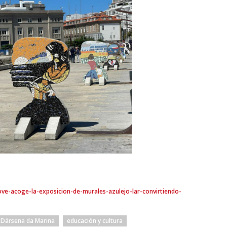
e-acoge-la-exposicion-de-murales-azulejo-lar-convirtiendo-
Dársena da Marina
educación y cultura