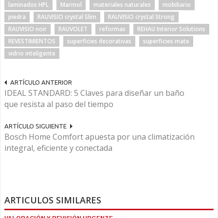
laminados HPL
Marmol
materiales naturales
mobiliario
piedra
RAUVISIO crystal Slim
RAUVISIO crystal Strong
RAUVISIO noir
RAUVOLET
reformas
REHAU Interior Solutions
REVESTIMIENTOS
superficies decorativas
superficies mate
vidrio inteligente
ARTÍCULO ANTERIOR
IDEAL STANDARD: 5 Claves para diseñar un baño
que resista al paso del tiempo
ARTÍCULO SIGUIENTE
Bosch Home Comfort apuesta por una climatización
integral, eficiente y conectada
ARTICULOS SIMILARES