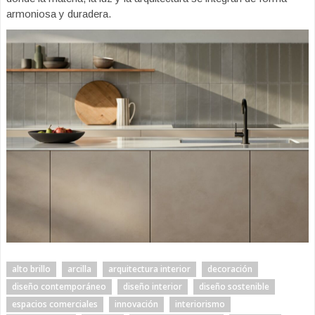
armoniosa y duradera.
alto brillo
arcilla
arquitectura interior
decoración
diseño contemporáneo
diseño interior
diseño sostenible
espacios comerciales
innovación
interiorismo