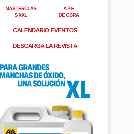
MASTERCLAS
A PIE
S XXL
DE OBRA
CALENDARIO EVENTOS
DESCARGA LA REVISTA
ad365 revoluciona la venta
l showroom con dos
iones de diseño online
por
Tu Reforma
-
Jul 24, 2026