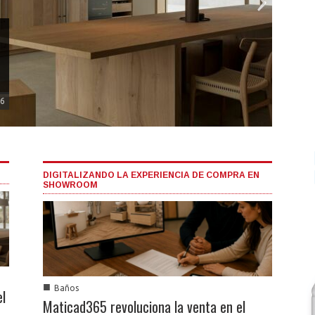
e
26
Matic
en e
soluc
DIGITALIZANDO LA EXPERIENCIA DE COMPRA EN
SHOWROOM
■
Baños
■
Baños
el
Maticad365 revoluciona la venta en el