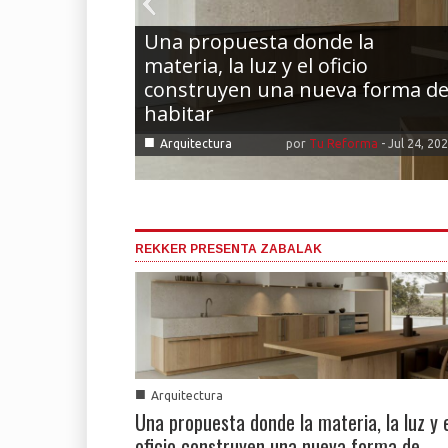
Una propuesta donde la
materia, la luz y el oficio
construyen una nueva forma d
habitar
■
Arquitectura
por
Tu Reforma
-
Jul 24, 20
REKKER PRESENTA ZABALAK
■
Arquitectura
Una propuesta donde la materia, la luz y 
oficio construyen una nueva forma de