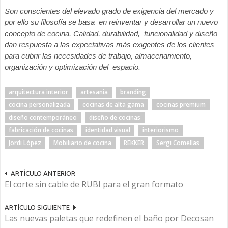
Son conscientes del elevado grado de exigencia del mercado y
por ello su filosofía se basa en reinventar y desarrollar un nuevo
concepto de cocina. Calidad, durabilidad, funcionalidad y diseño
dan respuesta a las expectativas más exigentes de los clientes
para cubrir las necesidades de trabajo, almacenamiento,
organización y optimización del espacio.
arquitectura interior
artesania
branding
cocina personalizada
cocinas de alta gama
cocinas premium
diseño contemporáneo
diseño de cocinas
fabricación de cocinas
identidad visual
interiorismo
Jordi López
Mobiliario de cocina
REKKER
Sergi Comellas
ARTÍCULO ANTERIOR
El corte sin cable de RUBI para el gran formato
ARTÍCULO SIGUIENTE
Las nuevas paletas que redefinen el baño por Decosan