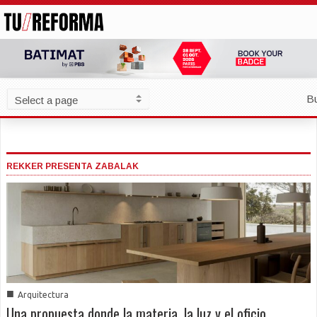
B
REKKER PRESENTA ZABALAK
■
Arquitectura
Una propuesta donde la materia, la luz y el oficio