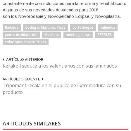
constantemente con soluciones para la reforma y rehabilitación.
Algunas de sus novedades destacadas para 2018
son los Novorodapie y Novopeldaño Eclipse, y Novopilastra.
Badajoz
Bodegas Martínez Paiva
cortafuegos
felpudos
juntas de dilatación
Matteria
meeting shops
PERFILES
soluciones constructivas
ARTÍCULO ANTERIOR
Kerakoll seduce a los valencianos con sus laminados
ARTÍCULO SIGUIENTE
Tripomant recala en el público de Extremadura con su
producto
ARTICULOS SIMILARES