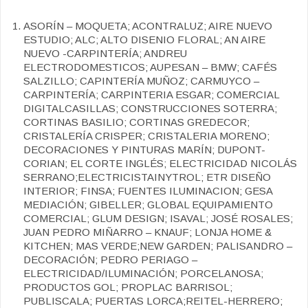
ASORÍN – MOQUETA; ACONTRALUZ; AIRE NUEVO
ESTUDIO; ALC; ALTO DISENIO FLORAL; AN AIRE
NUEVO -CARPINTERÍA; ANDREU
ELECTRODOMESTICOS; AUPESAN – BMW; CAFÉS
SALZILLO; CAPINTERÍA MUÑOZ; CARMUYCO –
CARPINTERÍA; CARPINTERIA ESGAR; COMERCIAL
DIGITALCASILLAS; CONSTRUCCIONES SOTERRA;
CORTINAS BASILIO; CORTINAS GREDECOR;
CRISTALERÍA CRISPER; CRISTALERIA MORENO;
DECORACIONES Y PINTURAS MARÍN; DUPONT-
CORIAN; EL CORTE INGLÉS; ELECTRICIDAD NICOLÁS
SERRANO;ELECTRICISTAINYTROL; ETR DISEÑO
INTERIOR; FINSA; FUENTES ILUMINACION; GESA
MEDIACIÓN; GIBELLER; GLOBAL EQUIPAMIENTO
COMERCIAL; GLUM DESIGN; ISAVAL; JOSÉ ROSALES;
JUAN PEDRO MIÑARRO – KNAUF; LONJA HOME &
KITCHEN; MAS VERDE;NEW GARDEN; PALISANDRO –
DECORACIÓN; PEDRO PERIAGO –
ELECTRICIDAD/ILUMINACIÓN; PORCELANOSA;
PRODUCTOS GOL; PROPLAC BARRISOL;
PUBLISCALA; PUERTAS LORCA;REITEL-HERRERO;