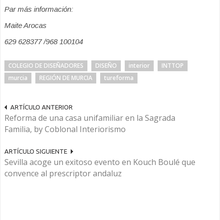
Par más información:
Maite Arocas
629 628377 /968 100104
COLEGIO DE DISEÑADORES
DISEÑO
interior
INTTOP
murcia
REGIÓN DE MURCIA
tureforma
ARTÍCULO ANTERIOR
Reforma de una casa unifamiliar en la Sagrada
Familia, by Coblonal Interiorismo
ARTÍCULO SIGUIENTE
Sevilla acoge un exitoso evento en Kouch Boulé que
convence al prescriptor andaluz