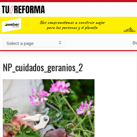
B
NP_cuidados_geranios_2