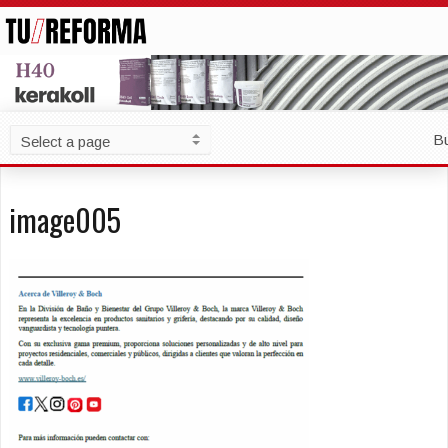
B
image005