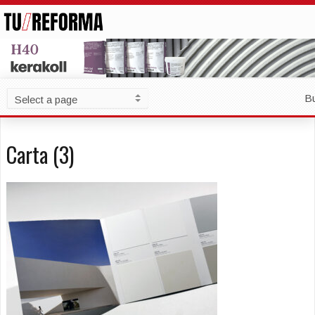
B
Carta (3)