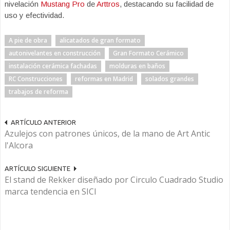
nivelación
Mustang Pro
de
Arttros
, destacando su facilidad de
uso y efectividad.
A pie de obra
alicatados de gran formato
autonivelantes en construcción
Gran Formato Cerámico
instalación cerámica fachadas
molduras en baños
RC Construcciones
reformas en Madrid
solados grandes
trabajos de reforma
ARTÍCULO ANTERIOR
Azulejos con patrones únicos, de la mano de Art Antic
l'Alcora
ARTÍCULO SIGUIENTE
El stand de Rekker diseñado por Circulo Cuadrado Studio
marca tendencia en SICI