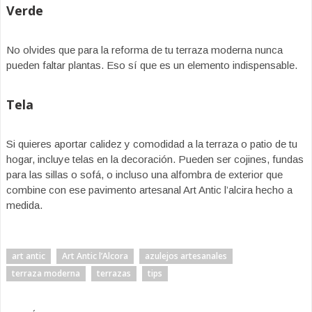
Verde
No olvides que para la reforma de tu terraza moderna nunca
pueden faltar plantas. Eso sí que es un elemento indispensable.
Tela
Si quieres aportar calidez y comodidad a la terraza o patio de tu
hogar, incluye telas en la decoración. Pueden ser cojines, fundas
para las sillas o sofá, o incluso una alfombra de exterior que
combine con ese pavimento artesanal Art Antic l’alcira hecho a
medida.
art antic
Art Antic l’Alcora
azulejos artesanales
terraza moderna
terrazas
tips