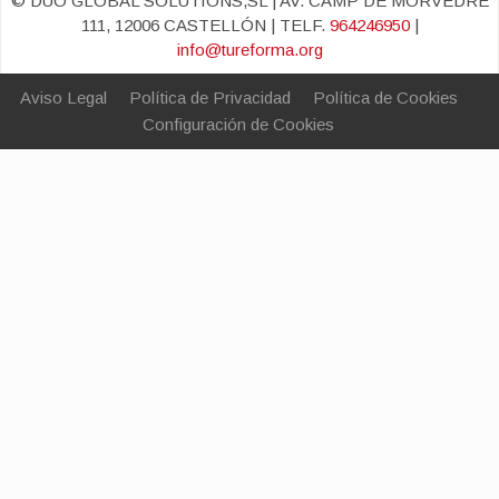
© DUO GLOBAL SOLUTIONS,SL | AV. CAMP DE MORVEDRE
111, 12006 CASTELLÓN | TELF.
964246950
|
info@tureforma.org
Aviso Legal
Política de Privacidad
Política de Cookies
Configuración de Cookies