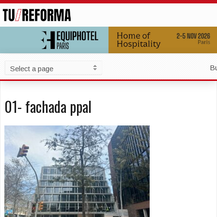
B
01- fachada ppal