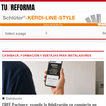
B
CASHBACK, FORMACIÓN Y VENTAJAS PARA INSTALADORES
■
Distribución
GREE Partners: cuando la fidelización se convierte en