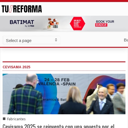
B
CEVISAMA 2025
■
Fabricantes
Cevisama 2025 se reinventa con una apuesta por el