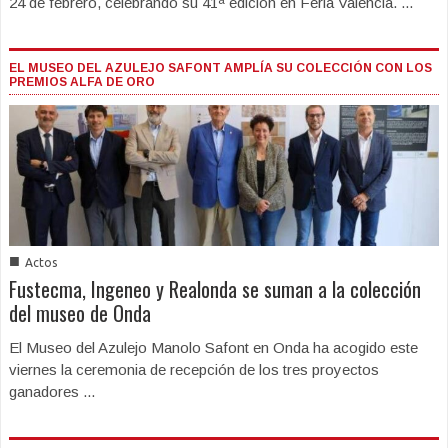
24 de febrero, celebrando su 41ª edición en Feria Valencia. ...
EL MUSEO DEL AZULEJO SAFONT AMPLÍA SU COLECCIÓN CON LOS
PREMIOS ALFA DE ORO
■
Actos
Fustecma, Ingeneo y Realonda se suman a la colección
del museo de Onda
El Museo del Azulejo Manolo Safont en Onda ha acogido este
viernes la ceremonia de recepción de los tres proyectos
ganadores ...