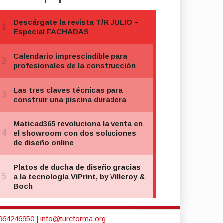
964246950
|
info@tureforma.org