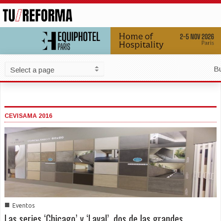
B
CEVISAMA 2016
■
Eventos
Las series ‘Chicago’ y ‘Laval’, dos de las grandes