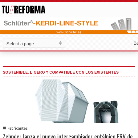
B
SOSTENIBLE, LIGERO Y COMPATIBLE CON LOS EXISTENTES
■
Fabricantes
Zehnder lanza el nuevo intercambiador entálpico ERV de