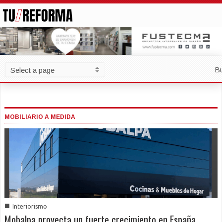
B
MOBILIARIO A MEDIDA
■
Interiorismo
Mobalpa proyecta un fuerte crecimiento en España