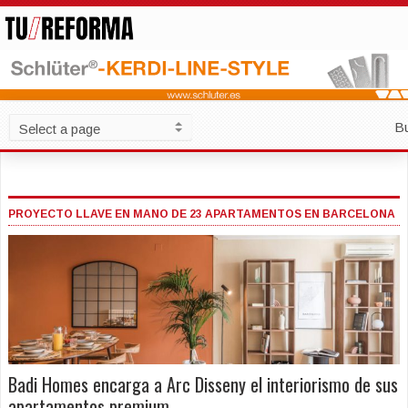
B
PROYECTO LLAVE EN MANO DE 23 APARTAMENTOS EN BARCELONA
Badi Homes encarga a Arc Disseny el interiorismo de sus
apartamentos premium