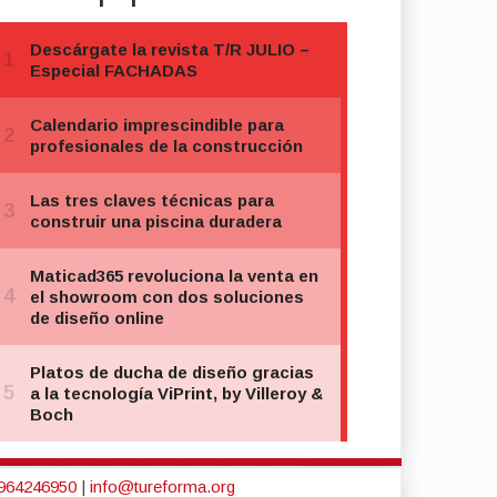
964246950
|
info@tureforma.org