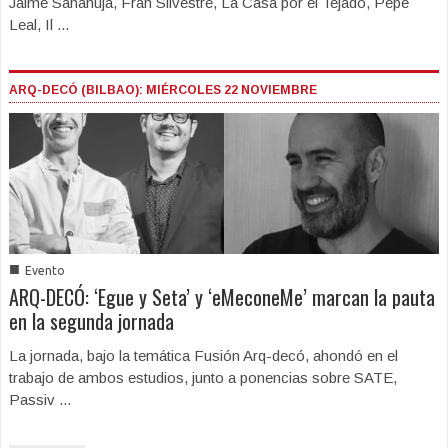
Jaime Sanahuja, Fran Silvestre, La Casa por el Tejado, Pepe
Leal, Il ...
ARQ-DECÓ (BILBAO): MIÉRCOLES 22 NOVIEMBRE
■
Evento
ARQ-DECÓ: ‘Egue y Seta’ y ‘eMeconeMe’ marcan la pauta
en la segunda jornada
La jornada, bajo la temática Fusión Arq-decó, ahondó en el
trabajo de ambos estudios, junto a ponencias sobre SATE,
Passiv ...