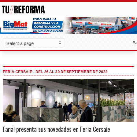
B
FERIA CERSAIE - DEL 26 AL 30 DE SEPTIEMBRE DE 2022
Fanal presenta sus novedades en Feria Cersaie