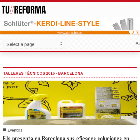
B
TALLERES TÉCNICOS 2016 - BARCELONA
■
Eventos
Fila presenta en Barcelona sus eficaces soluciones en