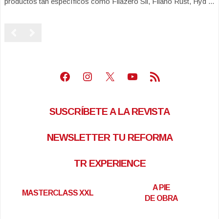
productos tan específicos como Filazero Sil, Filano Rust, Hyd ...
Facebook
Instagram
X
Youtube
Feed RSS
SUSCRÍBETE A LA REVISTA
NEWSLETTER TU REFORMA
TR EXPERIENCE
A PIE
MASTERCLASS XXL
DE OBRA