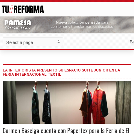
B
LA INTERIORISTA PRESENTÓ SU ESPACIO SUITE JUNIOR EN LA
FERIA INTERNACIONAL TEXTIL
Carmen Baselga cuenta con Papertex para la Feria de El