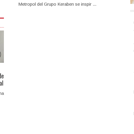
Metropol del Grupo Keraben se inspir ...
de
al
na