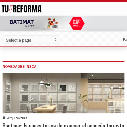
B
NOVEDADES INSCA
■
Arquitectura
Boutique: la nueva forma de exponer el pequeño formato