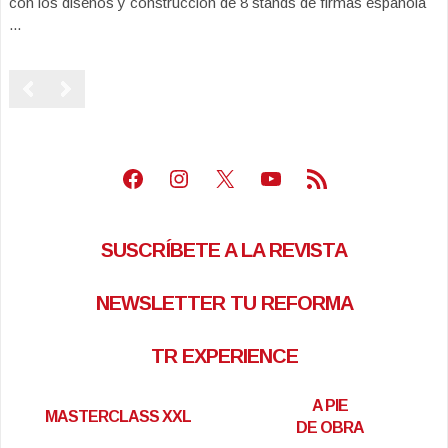
con los diseños y construcción de 8 stands de firmas española
...
Facebook
Instagram
X
Youtube
Feed RSS
SUSCRÍBETE A LA REVISTA
NEWSLETTER TU REFORMA
TR EXPERIENCE
A PIE
MASTERCLASS XXL
DE OBRA