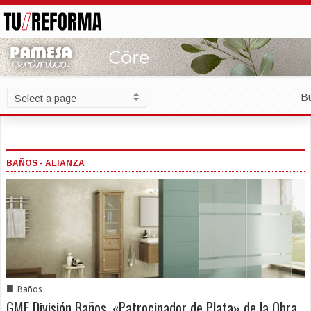
B
BAÑOS - ALIANZA
■
Baños
GME División Baños, «Patrocinador de Plata» de la Obra