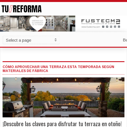
B
CÓMO APROVECHAR UNA TERRAZA ESTA TEMPORADA SEGÚN
MATERIALES DE FÁBRICA
¡Descubre las claves para disfrutar tu terraza en otoño!