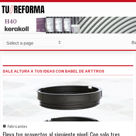
B
DALE ALTURA A TUS IDEAS CON BABEL DE ARTTROS
■
Fabricantes
Eleva tus proyectos al siguiente nivel! Con solo tres