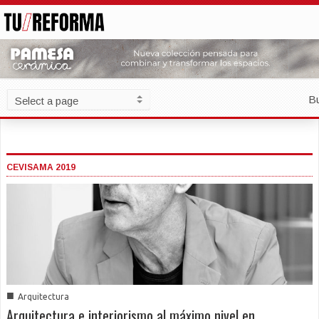
B
CEVISAMA 2019
■
Arquitectura
Arquitectura e interiorismo al máximo nivel en