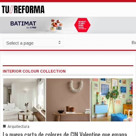
B
INTERIOR COLOUR COLLECTION
■
Arquitectura
La nueva carta de colores de CIN Valentine que emana