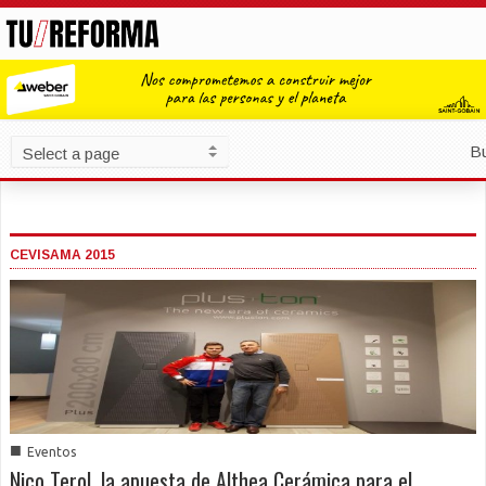
B
CEVISAMA 2015
■
Eventos
Nico Terol, la apuesta de Althea Cerámica para el