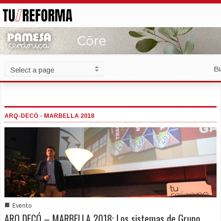
B
ARQ-DECÓ - MARBELLA 2018
■
Evento
ARQ DECÓ – MARBELLA 2018: Los sistemas de Grupo