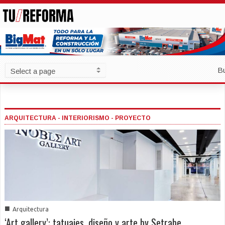
B
ARQUITECTURA - INTERIORISMO - PROYECTO
■
Arquitectura
‘Art gallery’: tatuajes, diseño y arte by Setrabe