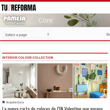
B
INTERIOR COLOUR COLLECTION
■
Arquitectura
La nueva carta de colores de CIN Valentine que emana