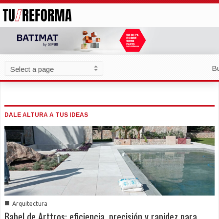
B
DALE ALTURA A TUS IDEAS
■
Arquitectura
Babel de Arttros: eficiencia, precisión y rapidez para