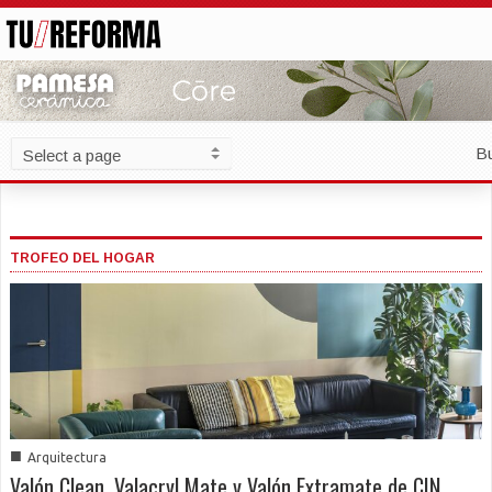
B
TROFEO DEL HOGAR
■
Arquitectura
Valón Clean, Valacryl Mate y Valón Extramate de CIN