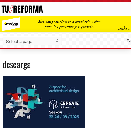
B
descarga