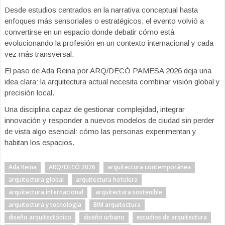
Desde estudios centrados en la narrativa conceptual hasta
enfoques más sensoriales o estratégicos, el evento volvió a
convertirse en un espacio donde debatir cómo está
evolucionando la profesión en un contexto internacional y cada
vez más transversal.
El paso de Ada Reina por ARQ/DECÓ PAMESA 2026 deja una
idea clara: la arquitectura actual necesita combinar visión global y
precisión local.
Una disciplina capaz de gestionar complejidad, integrar
innovación y responder a nuevos modelos de ciudad sin perder
de vista algo esencial: cómo las personas experimentan y
habitan los espacios.
Ada Reina
ARQ/DECÓ 2026
arquitectura contemporánea
arquitectura global
arquitectura hotelera
arquitectura internacional
arquitectura sostenible
arquitectura y tecnología
BIM arquitectura
diseño arquitectónico
diseño urbano
estudios de arquitectura