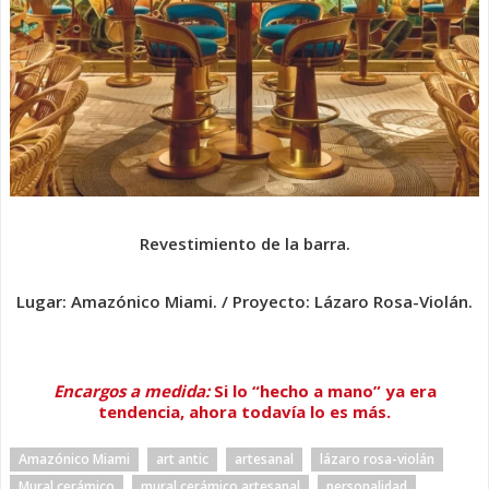
Revestimiento de la barra.
Lugar: Amazónico Miami. / Proyecto: Lázaro Rosa-Violán.
Encargos a medida:
Si lo “hecho a mano” ya era
tendencia, ahora todavía lo es más.
Amazónico Miami
art antic
artesanal
lázaro rosa-violán
Mural cerámico
mural cerámico artesanal
personalidad