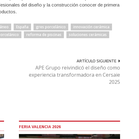
fesionales del diseño y la construcción conocer de primera
oductos.
ráneo
España
gres porcelánico
innovación cerámica
porcelánico
reforma de piscinas
soluciones cerámicas
ARTÍCULO SIGUIENTE
APE Grupo reivindicó el diseño como
experiencia transformadora en Cersaie
2025
FERIA VALENCIA 2026