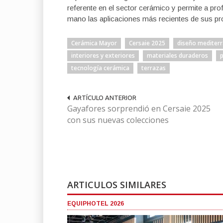
referente en el sector cerámico y permite a pro
mano las aplicaciones más recientes de sus pr
Cerámica Mayor
Cersaie 2025
diseño mediter
interiores y exteriores
materiales duraderos
tecnología cerámica
terrazas
ARTÍCULO ANTERIOR
Gayafores sorprendió en Cersaie 2025
con sus nuevas colecciones
ARTICULOS SIMILARES
EQUIPHOTEL 2026