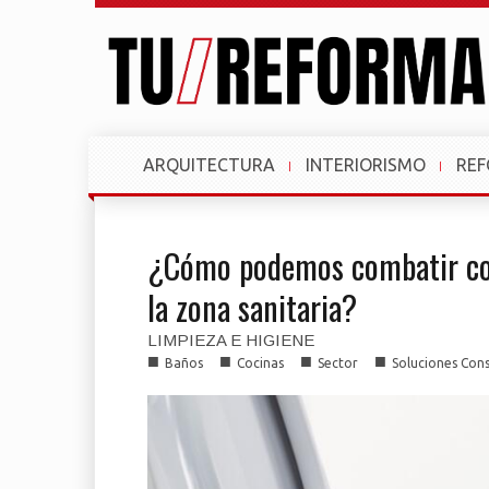
ARQUITECTURA
INTERIORISMO
RE
¿Cómo podemos combatir cor
la zona sanitaria?
LIMPIEZA E HIGIENE
■
■
■
■
Baños
Cocinas
Sector
Soluciones Cons